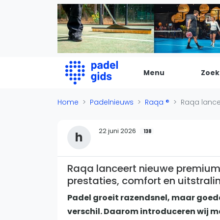
Menu
Zoek
De Padel Gids
Home
Padelnieuws
Raqa ®
Raqa lance
Alle padel locaties
22 juni 2026
138
h
Padelwinkels
Padelreizen
Organisatie
Raqa lanceert nieuwe premium
prestaties, comfort en uitstrali
Merken
Banenbouwers
Padel groeit razendsnel, maar goede
Overige categorien
verschil. Daarom introduceren wij m