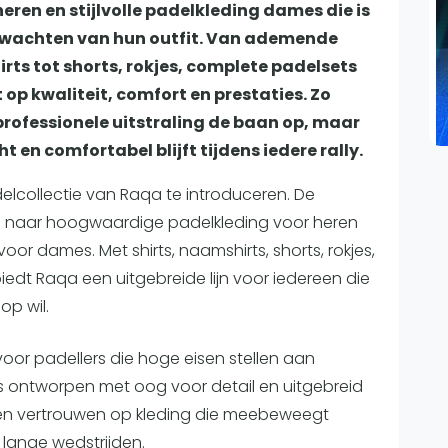
Overige
en en stijlvolle padelkleding dames die is
erwachten van hun outfit. Van ademende
Ranglijsten
rts tot shorts, rokjes, complete padelsets
Nationale Toernooien
t op kwaliteit, comfort en prestaties. Zo
Internationale toernooien
J
professionele uitstraling de baan op, maar
t en comfortabel blijft tijdens iedere rally.
elcollectie van Raqa te introduceren. De
ken naar hoogwaardige padelkleding voor heren
voor dames. Met shirts, naamshirts, shorts, rokjes,
edt Raqa een uitgebreide lijn voor iedereen die
op wil.
voor padellers die hoge eisen stellen aan
em is ontworpen met oog voor detail en uitgebreid
unnen vertrouwen op kleding die meebeweegt
en lange wedstrijden.