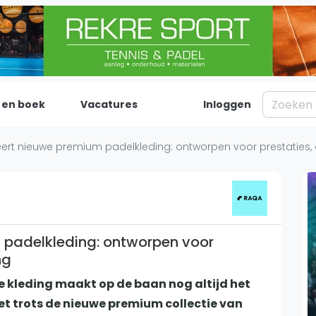
 en boek
Vacatures
Inloggen
Padel
Inf
ert nieuwe premium padelkleding: ontworpen voor prestaties, c
Forum
Over on
Nieuws
Contac
Blog artikelen
Adverte
Vragen over padel
Insights
 padelkleding: ontworpen voor
ng
Padelgear
 kleding maakt op de baan nog altijd het
et trots de nieuwe premium collectie van