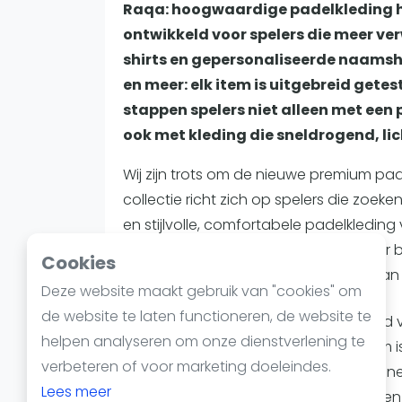
Reserveringssystemen
Raqa: hoogwaardige padelkleding her
Padelscholen
ontwikkeld voor spelers die meer v
Toevoegen data
shirts en gepersonaliseerde naamshi
Laatste updates
en meer: elk item is uitgebreid getes
stappen spelers niet alleen met een 
ook met kleding die sneldrogend, lich
Wij zijn trots om de nieuwe premium pad
collectie richt zich op spelers die zoe
en stijlvolle, comfortabele padelkleding 
complete padelsets en nog veel meer bi
Cookies
professioneel en zelfverzekerd de baan 
Deze website maakt gebruik van "cookies" om
de website te laten functioneren, de website te
De nieuwe Raqa-collectie is ontwikkeld 
helpen analyseren om onze dienstverlening te
kwaliteit, comfort en uitstraling. Elk it
verbeteren of voor marketing doeleindes.
getest in de praktijk, zodat spelers k
Lees meer
tijdens intensieve rally’s, snelle sprints 