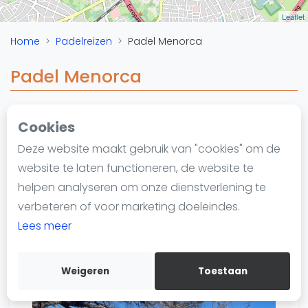
Nieuws
Leaflet
Blog artikelen
Home
Padelreizen
Padel Menorca
Vragen over padel
Padelgear
Padel Menorca
Overige
Ranglijsten
Cookies
Reisorganisatie
Informatie
Deze website maakt gebruik van "cookies" om de
Urbanisation Son Parc s/n
Over ons
website te laten functioneren, de website te
07740
Es Mercadal
Contact
helpen analyseren om onze dienstverlening te
Website
Adverteren
verbeteren of voor marketing doeleindes.
Insights
Lees meer
Zoek en boek
Weigeren
Toestaan
WhatsApp
Join WhatsApp Community