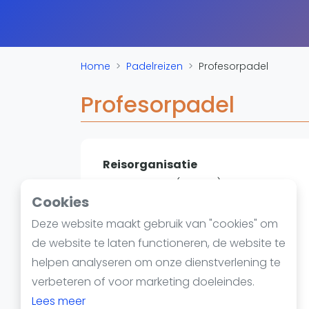
Reserveringssystemen
Padelscholen
Toevoegen data
Laatste updates
Home
Padelreizen
Profesorpadel
Profesorpadel
Reisorganisatie
Valderrobres (Spanje)
Cookies
Website
Deze website maakt gebruik van "cookies" om
de website te laten functioneren, de website te
helpen analyseren om onze dienstverlening te
verbeteren of voor marketing doeleindes.
Lees meer