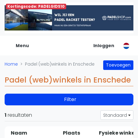
Kortingscode: PADELGIDS10
De Padel Gids
Alle padel locaties
Padelwinkels
Padelreizen
Menu
Inloggen
Organisatie
Merken
Home
Padel (web)winkels in Enschede
Toevoegen
Banenbouwers
Overige categorien
Padel (web)winkels in Enschede
Reserveringssystemen
Padelscholen
Filter
Toevoegen data
Laatste updates
1
resultaten
Standaard
Padel
Forum
Naam
Plaats
Fysieke winkel