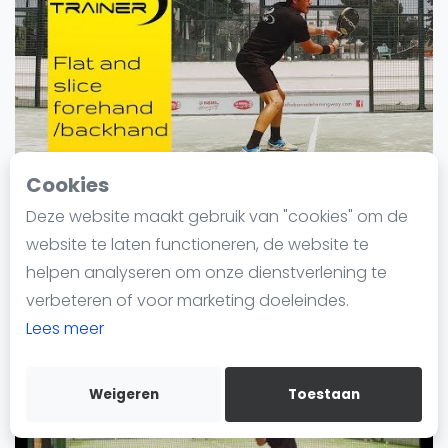
Nieuws
Blog artikelen
Vragen over padel
Padelgear
Overige
Ranglijsten
Cookies
Flat and slice forehand and backhand in
Informatie
padel
Deze website maakt gebruik van "cookies" om de
Over ons
Join our new season of online tutorial videos at:
website te laten functioneren, de website te
Contact
24 juni 2020
helpen analyseren om onze dienstverlening te
Adverteren
verbeteren of voor marketing doeleindes.
Insights
Lees meer
Zoek en boek
Weigeren
Toestaan
WhatsApp
Join WhatsApp Community