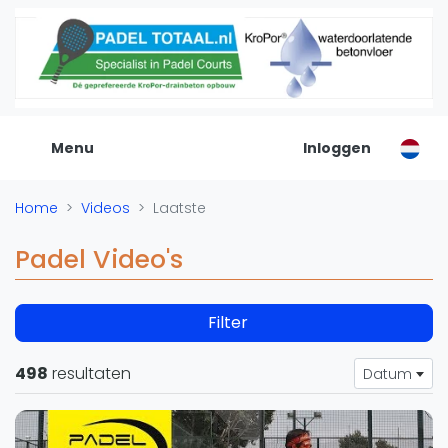
De Padel Gids
Alle padel locaties
Padelwinkels
Padelreizen
Menu
Inloggen
Organisatie
Merken
Home
Videos
Laatste
Banenbouwers
Overige categorien
Padel Video's
Reserveringssystemen
Padelscholen
Filter
Toevoegen data
Laatste updates
498
resultaten
Datum
Padel
Forum