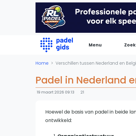
Menu
Zoek
De Padel Gids
Home
Verschillen tussen Nederland en Bel
Alle padel locaties
Padel in Nederland en
Padelwinkels
19 maart 2026 09:13
21
Padelreizen
Organisatie
Merken
Hoewel de basis van padel in beide land
Banenbouwers
ontwikkeld:
Overige categorien