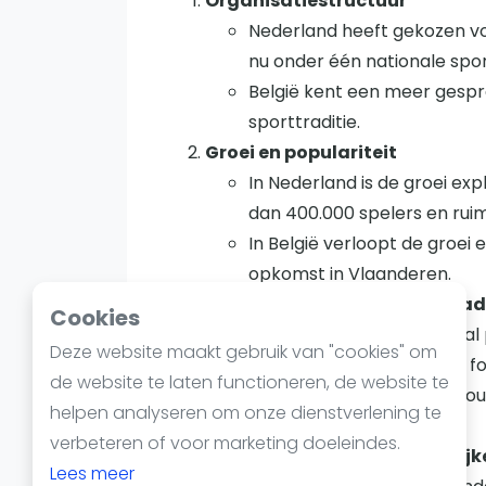
Organisatiestructuur
Reserveringssystemen
Nederland heeft gekozen vo
Padelscholen
nu onder één nationale spor
Toevoegen data
België kent een meer gespre
Laatste updates
sporttraditie.
Groei en populariteit
In Nederland is de groei ex
dan 400.000 spelers en rui
In België verloopt de groei 
opkomst in Vlaanderen.
Bekende spelers en ambassad
Cookies
In Nederland zijn het voora
Deze website maakt gebruik van "cookies" om
toernooien en een sterke fo
de website te laten functioneren, de website te
In België spelen bekende ou
helpen analyseren om onze dienstverlening te
Clijsters.
verbeteren of voor marketing doeleindes.
Aanpak van maatschappelijke
Lees meer