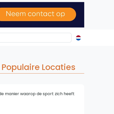
ormatie
s
& Populaire Locaties
t
ren
in de manier waarop de sport zich heeft