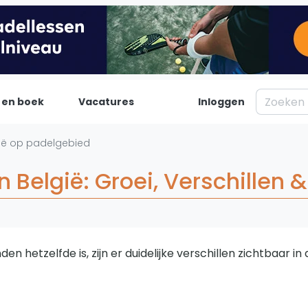
 en boek
Vacatures
Inloggen
Padel
Inf
gië op padelgebied
Forum
Over on
 België: Groei, Verschillen 
Nieuws
Contac
Blog artikelen
Adverte
Vragen over padel
Insights
Padelgear
en hetzelfde is, zijn er duidelijke verschillen zichtbaar 