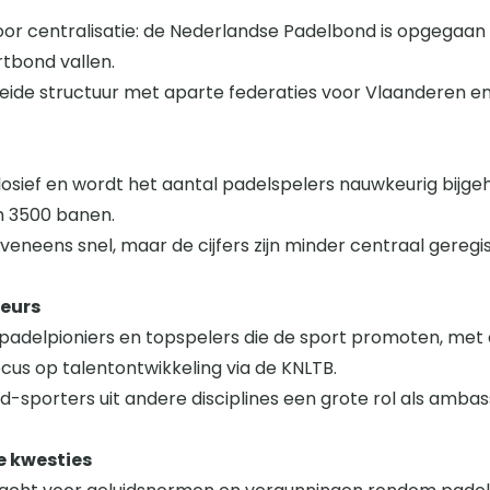
Overige
or centralisatie: de Nederlandse Padelbond is opgegaan 
Ranglijsten
tbond vallen.
Nationale Toernooien
ide structuur met aparte federaties voor Vlaanderen en 
Internationale toernooien
J
plosief en wordt het aantal padelspelers nauwkeurig bijg
m 3500 banen.
eveneens snel, maar de cijfers zijn minder centraal geregis
eurs
l padelpioniers en topspelers die de sport promoten, me
cus op talentontwikkeling via de KNLTB.
d-sporters uit andere disciplines een grote rol als amba
 kwesties