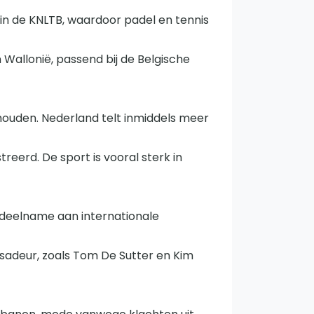
in de KNLTB, waardoor padel en tennis
Wallonië, passend bij de Belgische
WhatsApp
oin WhatsApp Community
ehouden. Nederland telt inmiddels meer
treerd. De sport is vooral sterk in
t deelname aan internationale
ssadeur, zoals Tom De Sutter en Kim