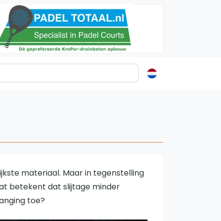
ormatie
s
t
ren
ijkste materiaal. Maar in tegenstelling
at betekent dat slijtage minder
vanging toe?