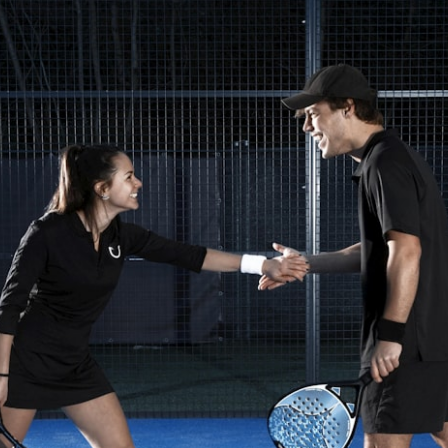
Overige
Ranglijsten
Nationale Toernooien
Internationale toernooien
J