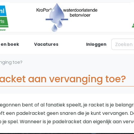
 en boek
Vacatures
Inloggen
Padel
Inf
nging toe?
Forum
Over on
racket aan vervanging toe?
Nieuws
Contac
Blog artikelen
Adverte
Vragen over padel
Insights
begonnen bent of al fanatiek speelt, je racket is je belangr
Padelgear
eft een padelracket geen snaren die je kunt vervangen. D
p je spel. Wanneer is je padelracket dan eigenlijk aan ver