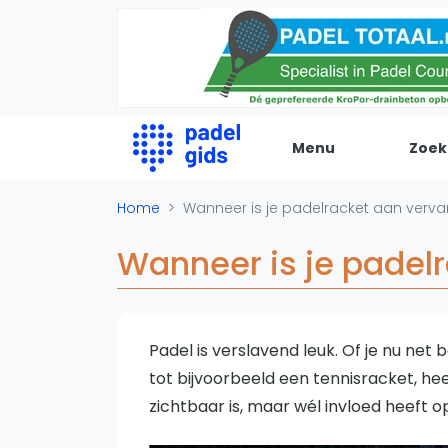
Menu
Zoek
De Padel Gids
Home
Wanneer is je padelracket aan verva
Alle padel locaties
Wanneer is je padel
Padelwinkels
Padelreizen
Organisatie
Padel is verslavend leuk. Of je nu net 
Merken
tot bijvoorbeeld een tennisracket, he
Banenbouwers
zichtbaar is, maar wél invloed heeft o
Overige categorien