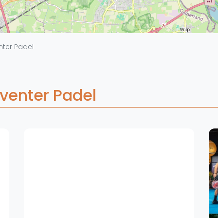
Overige
Ranglijsten
Nationale Toernooien
ter Padel
Internationale toernooien
J
venter Padel