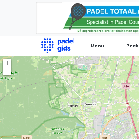
Menu
Zoek
+
De Padel Gids
−
Alle padel locaties
Padelwinkels
Padelreizen
Organisatie
Merken
Banenbouwers
Overige categorien