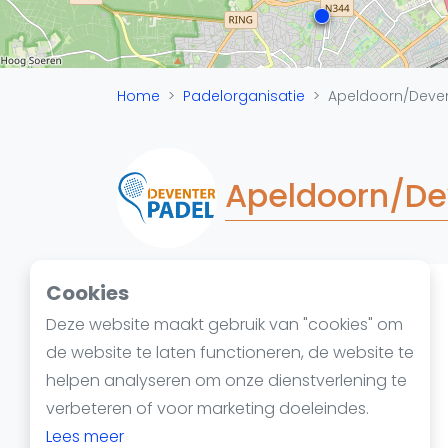
Reserveringssystemen
Padelscholen
Toevoegen data
Laatste updates
Home
Padelorganisatie
Apeldoorn/Deven
Apeldoorn/De
Cookies
Padelketen
Deze website maakt gebruik van "cookies" om
de website te laten functioneren, de website te
helpen analyseren om onze dienstverlening te
verbeteren of voor marketing doeleindes.
Lees meer