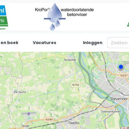
 en boek
Vacatures
Inloggen
Padel
Inf
Forum
Over on
Nieuws
Contac
Blog artikelen
Adverte
Vragen over padel
Insights
Padelgear