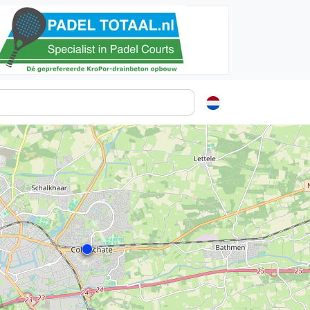
Vanaf €250
ormatie
s
t
ren