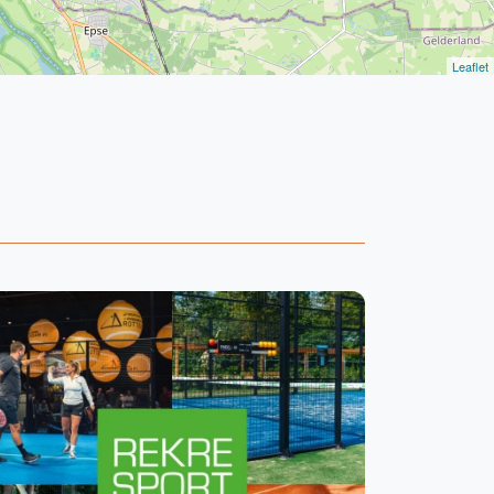
Leaflet
WhatsApp
oin WhatsApp Community
Kortingscode: PADELGIDS10
Vanaf €250