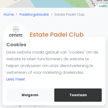
Nieuws
Leaflet
Blog artikelen
Home
Padelorganisatie
Estate Padel Club
Vragen over padel
Padelgear
Overige
Estate Padel Club
Ranglijsten
Cookies
Informatie
Deze website maakt gebruik van "cookies" om de
Over ons
website te laten functioneren, de website te
Padelketen
Contact
helpen analyseren om onze dienstverlening te
Laan te Blotinghe 1
Adverteren
verbeteren of voor marketing doeleindes.
2282 NJ Rijswijk
Insights
Lees meer
https://www.estatepadel.nl/
Zoek en boek
Weigeren
Toestaan
WhatsApp
Join WhatsApp Community
info@estatepadel.nl