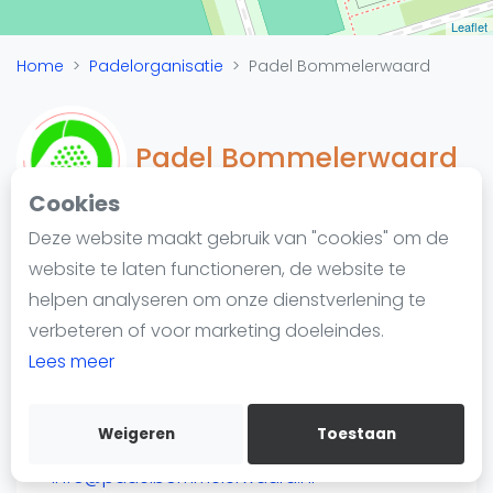
Nieuws
Leaflet
Blog artikelen
Home
Padelorganisatie
Padel Bommelerwaard
Vragen over padel
Padelgear
Overige
Padel Bommelerwaard
Ranglijsten
Cookies
Informatie
Deze website maakt gebruik van "cookies" om de
Over ons
website te laten functioneren, de website te
Padelketen
Contact
helpen analyseren om onze dienstverlening te
Van Heemstraweg-West 27
Adverteren
verbeteren of voor marketing doeleindes.
5301 PZ Zaltbommel
Insights
Lees meer
https://www.padelbommelerwaard.nl/
Zoek en boek
Weigeren
Toestaan
WhatsApp
Join WhatsApp Community
info@padelbommelerwaard.nl