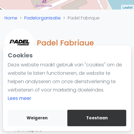
Nieuws
Leaflet
Blog artikelen
Home
Padelorganisatie
Padel Fabrique
Vragen over padel
Padelgear
Overige
Padel Fabrique
Ranglijsten
Cookies
Informatie
Deze website maakt gebruik van "cookies" om de
Over ons
website te laten functioneren, de website te
Padelketen
Contact
helpen analyseren om onze dienstverlening te
Vreeswijkserijpad 5
Adverteren
verbeteren of voor marketing doeleindes.
3432 GP Nieuwegein
Insights
Lees meer
https://padelfabrique.nl/
Zoek en boek
Weigeren
Toestaan
WhatsApp
Join WhatsApp Community
Toni Kuipers