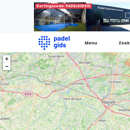
Kortingscode: PADELGIDS10
Menu
Zoek
+
De Padel Gids
−
Alle padel locaties
Padelwinkels
Padelreizen
Organisatie
Merken
Banenbouwers
Overige categorien