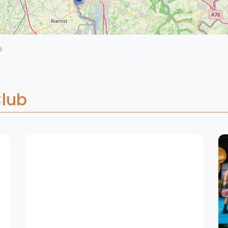
Overige
Ranglijsten
Nationale Toernooien
b
Internationale toernooien
J
Club