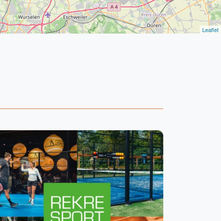
Leaflet
WhatsApp
oin WhatsApp Community
Kortingscode: PADELGIDS10
Vanaf €250