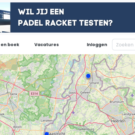
 en boek
Vacatures
Inloggen
Padel
Inf
Forum
Over on
Nieuws
Contac
Blog artikelen
Adverte
Vragen over padel
Insights
Padelgear