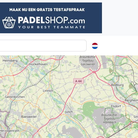
ormatie
s
t
ren