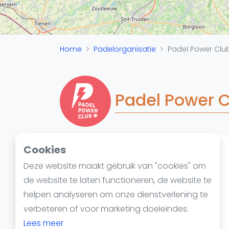
Reserveringssystemen
Padelscholen
Toevoegen data
Laatste updates
Home
Padelorganisatie
Padel Power Clu
Padel Power 
Cookies
Padelketen
Deze website maakt gebruik van "cookies" om
de website te laten functioneren, de website te
helpen analyseren om onze dienstverlening te
verbeteren of voor marketing doeleindes.
Lees meer