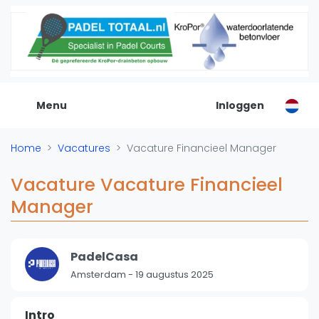
De Padel Gids
Alle padel locaties
Padelwinkels
Padelreizen
Menu
Inloggen
Organisatie
Merken
Home
Vacatures
Vacature Financieel Manager
Banenbouwers
Overige categorien
Vacature Vacature Financieel
Reserveringssystemen
Manager
Padelscholen
Toevoegen data
Laatste updates
PadelCasa
Amsterdam
-
19 augustus 2025
Padel
Forum
Intro