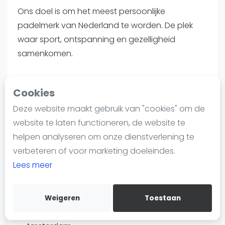
Nieuws
Ons doel is om het meest persoonlijke
Blog artikelen
padelmerk van Nederland te worden. De plek
Vragen over padel
waar sport, ontspanning en gezelligheid
Padelgear
samenkomen.
Overige
Wij zoeken een enthousiaste en vakkundige
Ranglijsten
Cookies
financieel manager om ons hoofdkantoor te
Informatie
versterken. In deze rol werk je op een prachtige
Deze website maakt gebruik van "cookies" om de
Over ons
locatie, samen met een hecht en energiek team
website te laten functioneren, de website te
Contact
en draag je bij aan ons avontuur waarin padel
helpen analyseren om onze dienstverlening te
Adverteren
en plezier centraal staat.
verbeteren of voor marketing doeleindes.
Insights
Lees meer
Functie
Zoek en boek
Vacature Financieel Manager
Weigeren
Toestaan
WhatsApp
Plaats
Join WhatsApp Community