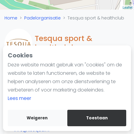
Nieuws
Leaflet
Blog artikelen
Home
Padelorganisatie
Tesqua sport & healthclub
Vragen over padel
Padelgear
Tesqua sport &
Overige
healthclub
Ranglijsten
Cookies
Informatie
Deze website maakt gebruik van "cookies" om de
Over ons
website te laten functioneren, de website te
Padelketen
Contact
helpen analyseren om onze dienstverlening te
Horsterweg 3
Adverteren
verbeteren of voor marketing doeleindes.
6715CT Ede
Insights
Lees meer
https://tesqua.nl/
Zoek en boek
Weigeren
Toestaan
WhatsApp
Join WhatsApp Community
info@tesqua.nl