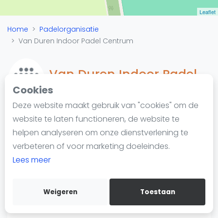
Nieuws
Leaflet
Blog artikelen
Home
Padelorganisatie
Vragen over padel
Van Duren Indoor Padel Centrum
Padelgear
Overige
Van Duren Indoor Padel
Ranglijsten
Centrum
Cookies
Informatie
Deze website maakt gebruik van "cookies" om de
Over ons
website te laten functioneren, de website te
Contact
helpen analyseren om onze dienstverlening te
Padelketen
Adverteren
verbeteren of voor marketing doeleindes.
Rooijse weg 7
Insights
Lees meer
5691PA Son
https://www.indoorpadelcentrum.nl/
Zoek en boek
Weigeren
Toestaan
WhatsApp
Join WhatsApp Community