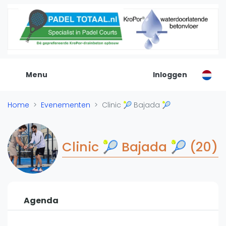
De Padel Gids
Alle padel locaties
Padelwinkels
Padelreizen
Menu
Inloggen
Organisatie
Merken
Home
Evenementen
Clinic 🎾 Bajada 🎾
Banenbouwers
Overige categorien
Reserveringssystemen
Clinic 🎾 Bajada 🎾 (20)
Padelscholen
Toevoegen data
Laatste updates
Agenda
Padel
Forum