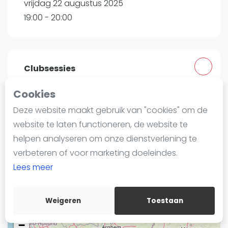
vrijdag 22 augustus 2025
Nieuws
19:00 - 20:00
Blog artikelen
Vragen over padel
Padelgear
Overige
Clubsessies
Ranglijsten
Cookies
Peakz Padel Heerlen - Heerlen Noord | Heerlen
Informatie
Deze website maakt gebruik van "cookies" om de
Terweijerweg 29
Over ons
website te laten functioneren, de website te
6413 PD
Heerlen
Contact
helpen analyseren om onze dienstverlening te
Routebeschrijving
Adverteren
verbeteren of voor marketing doeleindes.
peakzpadel.nl
Insights
Lees meer
Zoek en boek
Weigeren
Toestaan
WhatsApp
+
Join WhatsApp Community
−