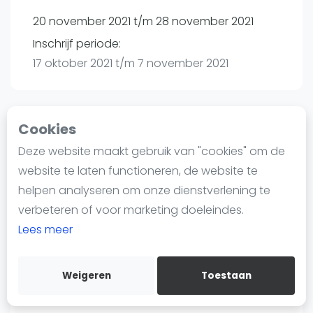
Nieuws
20 november 2021 t/m 28 november 2021
Blog artikelen
Inschrijf periode:
Vragen over padel
17 oktober 2021 t/m 7 november 2021
Padelgear
Overige
Ranglijsten
Cookies
Toernooi
Informatie
Deze website maakt gebruik van "cookies" om de
Over ons
website te laten functioneren, de website te
Sla Raak Oisterwijk | Oisterwijk
Contact
helpen analyseren om onze dienstverlening te
Moergestelseweg 32b
Adverteren
verbeteren of voor marketing doeleindes.
5062 JW
Oisterwijk
Insights
Lees meer
Routebeschrijving
Zoek en boek
toernooi.nl
Floris Kwaks
Weigeren
Toestaan
WhatsApp
0613391441
Join WhatsApp Community