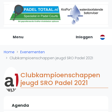
De Padel Gids
Alle padel locaties
Padelwinkels
Padelreizen
Menu
Inloggen
Organisatie
Merken
Home
Evenementen
Banenbouwers
Clubkampioenschappen jeugd SRO Padel 2021
Overige categorien
Reserveringssystemen
Clubkampioenschappen
Padelscholen
jeugd SRO Padel 2021
Toevoegen data
Laatste updates
Padel
Agenda
Forum