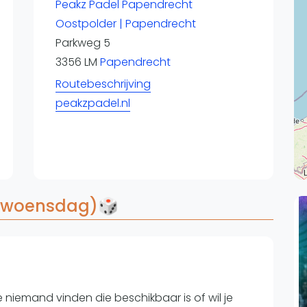
Overige
Peakz Padel Papendrecht
Oostpolder | Papendrecht
Ranglijsten
Parkweg 5
Nationale Toernooien
3356 LM
Papendrecht
Internationale toernooien
J
Routebeschrijving
peakzpadel.nl
r (woensdag)🎲
e niemand vinden die beschikbaar is of wil je