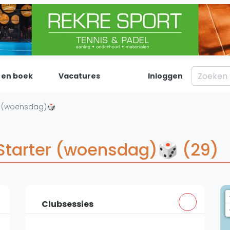
 en boek
Vacatures
Inloggen
Padel
Inf
er (woensdag)🎲
Forum
Over on
Nieuws
Contac
 Starter (woensdag)🎲 (29)
Blog artikelen
Adverte
Vragen over padel
Insights
Padelgear
Clubsessies