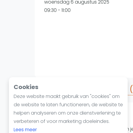
Reserveringssystemen
woensdag 6 augustus 2025
Padelscholen
09:30 - 11:00
Toevoegen data
Laatste updates
Cookies
Over Jack's Hustle Starte
Deze website maakt gebruik van "cookies" om
de website te laten functioneren, de website te
helpen analyseren om onze dienstverlening te
Starter = 8/9
verbeteren of voor marketing doeleindes.
Wil je in de ochtend spelen maar kan j
Lees meer