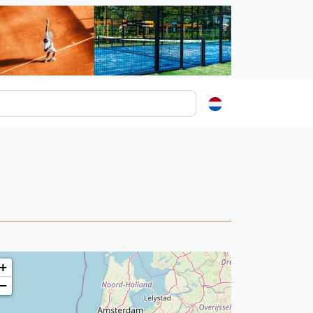
ormatie
s
t
ren
+
−