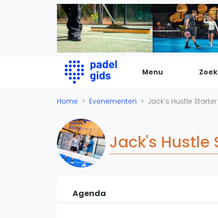
Menu
Zoek
De Padel Gids
Home
Evenementen
Jack's Hustle Start
Alle padel locaties
Padelwinkels
Jack's Hustle
Padelreizen
Organisatie
Merken
Banenbouwers
Agenda
Overige categorien