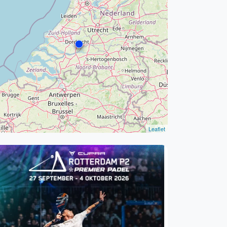
WhatsApp
oin WhatsApp Community
Leaflet
Kortingscode: PADELGIDS10