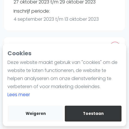
27 oktober 2023 t/m 29 oktober 2023
Nieuws
Blog artikelen
Inschrijf periode:
Vragen over padel
4 september 2023 t/m 13 oktober 2023
Padelgear
Overige
Ranglijsten
Toernooi
Cookies
Informatie
Deze website maakt gebruik van "cookies" om de
Plaza Sportz Coevorden | Coevorden
Over ons
website te laten functioneren, de website te
Klinkenvlier 1
Contact
helpen analyseren om onze dienstverlening te
7742 PG
Coevorden
Adverteren
verbeteren of voor marketing doeleindes.
Routebeschrijving
Insights
Lees meer
toernooi.nl
Zoek en boek
Plaza Sportz Coevorden
info@plazasportz.nl
Weigeren
Toestaan
WhatsApp
06-43576838
Join WhatsApp Community