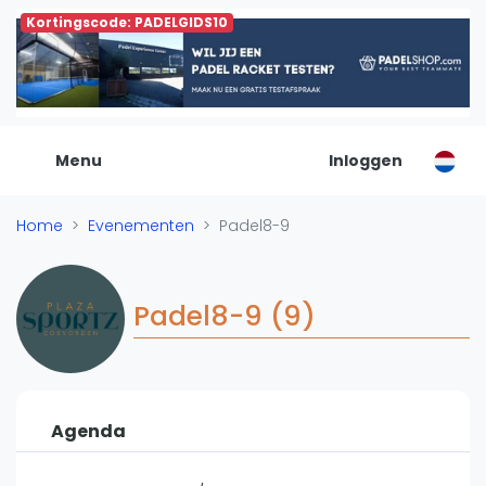
Kortingscode: PADELGIDS10
De Padel Gids
Alle padel locaties
Padelwinkels
Padelreizen
Menu
Inloggen
Organisatie
Merken
Home
Evenementen
Padel8-9
Banenbouwers
Overige categorien
Reserveringssystemen
Padel8-9 (9)
Padelscholen
Toevoegen data
Laatste updates
Agenda
Padel
Forum