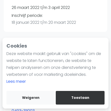
Nieuws
26 maart 2022 t/m 3 april 2022
Blog artikelen
Inschrijf periode:
Vragen over padel
18 januari 2022 t/m 20 maart 2022
Padelgear
Overige
Ranglijsten
Cookies
Toernooi
Informatie
Deze website maakt gebruik van "cookies" om de
Over ons
website te laten functioneren, de website te
T.C. Op Dreef | Deurne
Contact
helpen analyseren om onze dienstverlening te
Vloeieindsedreef 15
Adverteren
verbeteren of voor marketing doeleindes.
5753 SM
Deurne
Insights
Lees meer
Routebeschrijving
Zoek en boek
toernooi.nl
TC Op Dreef
Weigeren
Toestaan
WhatsApp
dreefopen@gmail.com
Join WhatsApp Community
0493-311003