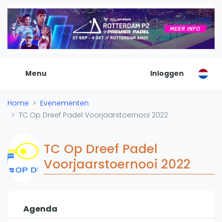
De Padel Gids
Alle padel locaties
Padelwinkels
Padelreizen
Menu
Inloggen
Organisatie
Merken
Home
Evenementen
Banenbouwers
TC Op Dreef Padel Voorjaarstoernooi 2022
Overige categorien
Reserveringssystemen
TC Op Dreef Padel
Padelscholen
Voorjaarstoernooi 2022
Toevoegen data
Laatste updates
Padel
Agenda
Forum