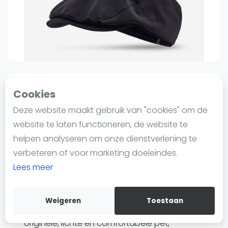
Nieuws
Blog artikelen
Vragen over padel
Padelgear
Overige
Ranglijsten
0
0
Sinds 15 januari 2025 12:23
Cookies
Informatie
Deze website maakt gebruik van "cookies" om de
Artengo
Over ons
Retro tennispet zwart maat
website te laten functioneren, de website te
Contact
58
helpen analyseren om onze dienstverlening te
Adverteren
verbeteren of voor marketing doeleindes.
99
€9
Insights
Lees meer
Verzenden
Zoek en boek
Bewaar
Weigeren
Toestaan
WhatsApp
Ontwikkeld voor tennissers op zoek naar een
Join WhatsApp Community
originele, lichte en comfortabele pet,