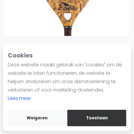
Nieuws
Blog artikelen
Vragen over padel
Padelgear
Overige
Ranglijsten
0
0
Sinds 13 oktober 2023 10:23
Cookies
Informatie
CORK PREMIUM POWER II |
Deze website maakt gebruik van "cookies" om de
Over ons
Padel Racket
website te laten functioneren, de website te
Contact
helpen analyseren om onze dienstverlening te
95
€329
Adverteren
verbeteren of voor marketing doeleindes.
Verzenden
Insights
Lees meer
Bewaar
Zoek en boek
CORK PREMIUM POWER II:
Weigeren
Toestaan
WhatsApp
Join WhatsApp Community