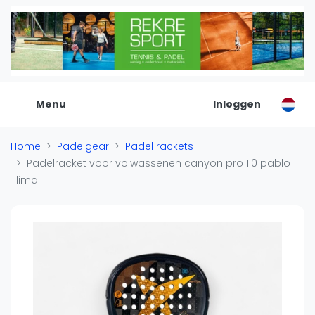
De Padel Gids
Alle padel locaties
Padelwinkels
Padelreizen
Menu
Inloggen
Organisatie
Merken
Home
Padelgear
Padel rackets
Banenbouwers
Padelracket voor volwassenen canyon pro 1.0 pablo
Overige categorien
lima
Reserveringssystemen
Padelscholen
Toevoegen data
Laatste updates
Padel
Forum