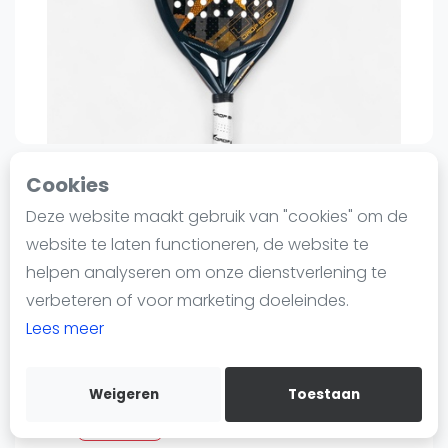
Nieuws
Blog artikelen
Vragen over padel
Padelgear
Overige
Ranglijsten
Cookies
0
Informatie
0
Sinds 15 januari 2025 12:23
Deze website maakt gebruik van "cookies" om de
Over ons
Drop Shot
website te laten functioneren, de website te
Contact
Padelracket voor
helpen analyseren om onze dienstverlening te
Adverteren
volwassenen canyon pro 1.0
verbeteren of voor marketing doeleindes.
Insights
pablo lima
Lees meer
99
99
€264
€339
Zoek en boek
-22%
Verzenden
Weigeren
Toestaan
WhatsApp
Bewaar
Join WhatsApp Community