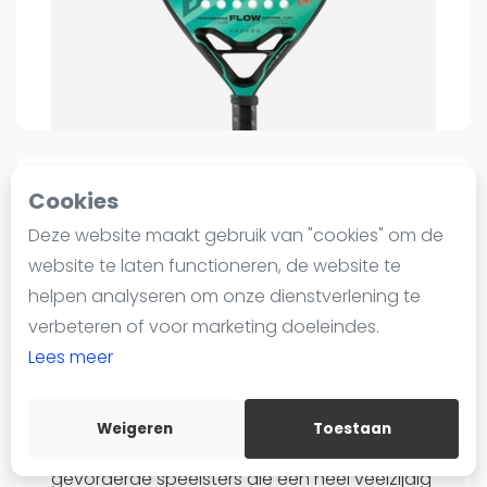
Nieuws
Blog artikelen
Vragen over padel
Padelgear
Overige
Ranglijsten
1
0
Sinds 15 januari 2025 12:22
Cookies
Informatie
Deze website maakt gebruik van "cookies" om de
Bullpadel
Over ons
Padelracket voor
website te laten functioneren, de website te
Contact
volwassenen flow light 23
helpen analyseren om onze dienstverlening te
Adverteren
verbeteren of voor marketing doeleindes.
99
99
€79
€124
-36%
Insights
Lees meer
Verzenden
Zoek en boek
Bewaar
Weigeren
Toestaan
WhatsApp
De bullpadel flow light is perfect voor
Join WhatsApp Community
gevorderde speelsters die een heel veelzijdig