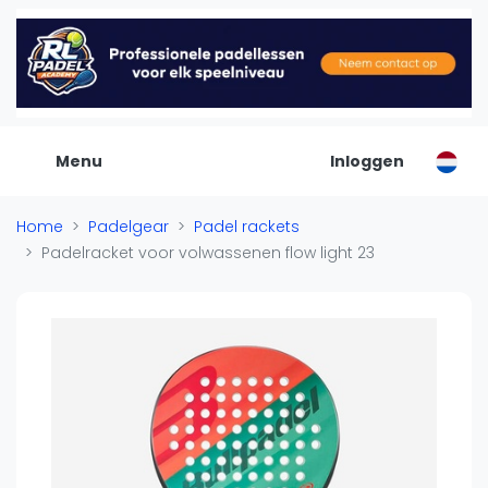
De Padel Gids
Alle padel locaties
Padelwinkels
Padelreizen
Menu
Inloggen
Organisatie
Merken
Home
Padelgear
Padel rackets
Banenbouwers
Padelracket voor volwassenen flow light 23
Overige categorien
Reserveringssystemen
Padelscholen
Toevoegen data
Laatste updates
Padel
Forum