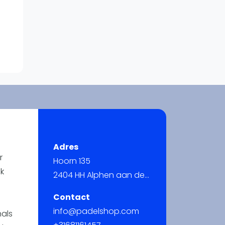
WhatsApp
oin WhatsApp Community
Adres
r
Hoorn 135
jk
2404 HH Alphen aan den Rijn
Contact
info@padelshop.com
nals