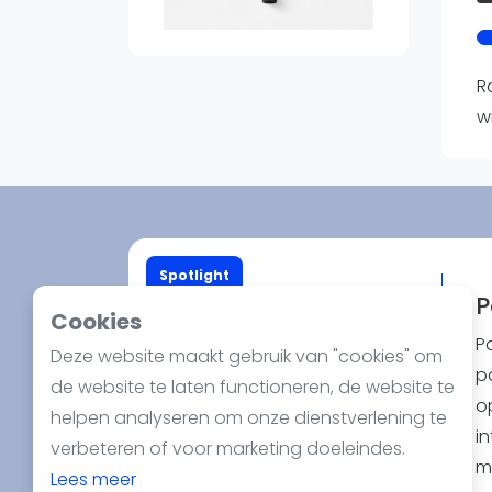
Reserveringssystemen
Padelscholen
Toevoegen data
R
Laatste updates
wi
Spotlight
P
Cookies
P
Deze website maakt gebruik van "cookies" om
pa
de website te laten functioneren, de website te
o
helpen analyseren om onze dienstverlening te
in
verbeteren of voor marketing doeleindes.
m
Lees meer