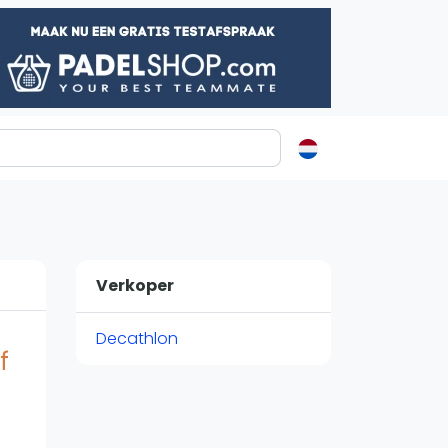
ormatie
s
t
Verkoper
ren
Decathlon
f