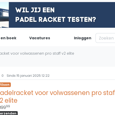
 en boek
Vacatures
Inloggen
Padel
Inf
acket voor volwassenen pro staff v2 elite
Forum
Over on
Nieuws
Contac
0
Sinds 15 januari 2025 12:22
Blog artikelen
Adverte
ilson
Vragen over padel
Insights
adelracket voor volwassenen pro staf
Padelgear
2 elite
99
199
erzenden