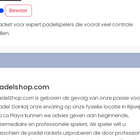
Overige
Bewaar
Ranglijsten
Nationale Toernooien
acket voor expert padelspelers die vooral veel controle
Internationale toernooien
llen.
J
adelshop.com
adelShop.com is geboren als gevolg van onze passie voo
del. Dankzij onze ervaring op onze fysieke locatie in Rijswi
p La Playa kunnen we advies geven aan beginnende,
termediaire en professionele spelers. Als speler wilt u
isschien de padel rackets uitproberen die door professio