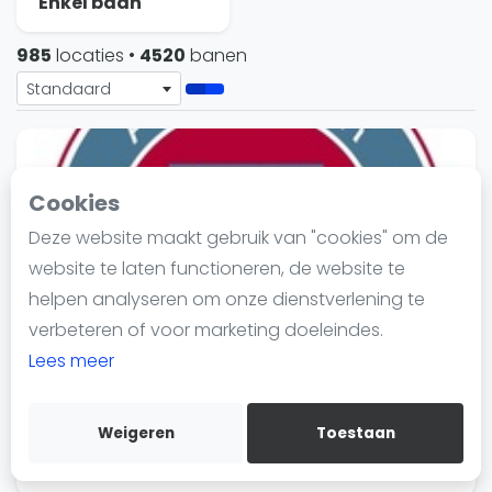
Enkel baan
Nieuws
Blog artikelen
985
locaties
•
4520
banen
Vragen over padel
Standaard
Padelgear
Overige
Ranglijsten
Cookies
Informatie
Deze website maakt gebruik van "cookies" om de
Over ons
website te laten functioneren, de website te
Contact
helpen analyseren om onze dienstverlening te
Adverteren
verbeteren of voor marketing doeleindes.
Insights
Lees meer
Abcouder L.T.C.
Zoek en boek
Abcoude
Weigeren
Toestaan
WhatsApp
2 banen
Join WhatsApp Community