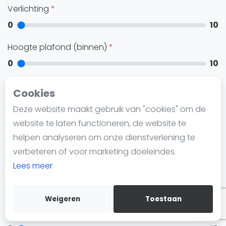
Nieuws
Verlichting
Blog artikelen
0
10
Vragen over padel
Hoogte plafond (binnen)
Padelgear
0
10
Overige
Ranglijsten
Baan onderhoud
Cookies
0
10
Informatie
Deze website maakt gebruik van "cookies" om de
Over ons
website te laten functioneren, de website te
Contact
Faciliteiten
helpen analyseren om onze dienstverlening te
Adverteren
verbeteren of voor marketing doeleindes.
0
10
Insights
Lees meer
Gastvrijheid
Zoek en boek
0
10
Weigeren
Toestaan
WhatsApp
Reserveren
Join WhatsApp Community