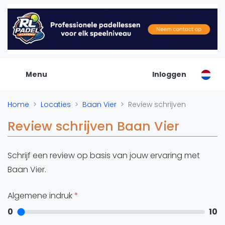
De Padel Gids
Alle padel locaties
Padelwinkels
Padelreizen
Menu
Inloggen
Organisatie
Merken
Home
Locaties
Baan Vier
Review schrijven
Banenbouwers
Overige categorien
Review schrijven Baan Vier
Reserveringssystemen
Padelscholen
Schrijf een review op basis van jouw ervaring met
Toevoegen data
Baan Vier.
Laatste updates
Algemene indruk
Padel
0
10
Forum