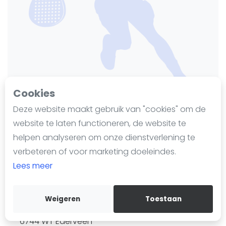
Nieuws
Blog artikelen
Vragen over padel
Padelgear
Overige
Ranglijsten
Cookies
Informatie
Deze website maakt gebruik van "cookies" om de
Over ons
website te laten functioneren, de website te
ISPA-TV Ederveen
Contact
helpen analyseren om onze dienstverlening te
Adverteren
Laatst geüpdate op 29 mei 2026
verbeteren of voor marketing doeleindes.
89 keer bekeken sinds 19 mei 2026
Insights
Lees meer
Zoek en boek
Voeg toe aan favorieten
Weigeren
Toestaan
WhatsApp
Schras 67
Join WhatsApp Community
6744 WT
Ederveen