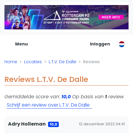
De Padel Gids
Alle padel locaties
Padelwinkels
Padelreizen
Menu
Inloggen
Organisatie
Merken
Home
Locaties
L.T.V. De Dalle
Reviews
Banenbouwers
Overige categorien
Reviews L.T.V. De Dalle
Reserveringssystemen
Padelscholen
Gemiddelde score van:
10,0
Op basis van
1
review
Toevoegen data
Schrijf een review over L.T.V. De Dalle
Laatste updates
Padel
Adry Holleman
12 december 2022 04:41
10,0
Forum