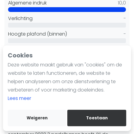
Nieuws
Algemene indruk
10,0
Blog artikelen
Verlichting
-
Vragen over padel
Padelgear
Hoogte plafond (binnen)
-
Overige
Ranglijsten
Baan onderhoud
-
Cookies
Informatie
Deze website maakt gebruik van "cookies" om de
Faciliteiten
-
Over ons
website te laten functioneren, de website te
Contact
Gastvrijheid
-
helpen analyseren om onze dienstverlening te
Adverteren
verbeteren of voor marketing doeleindes.
Reserveren
Insights
-
Lees meer
Zoek en boek
Kantine/bar
-
Weigeren
Toestaan
WhatsApp
LTV de Dalle is een tennisvereniging die sinds
Join WhatsApp Community