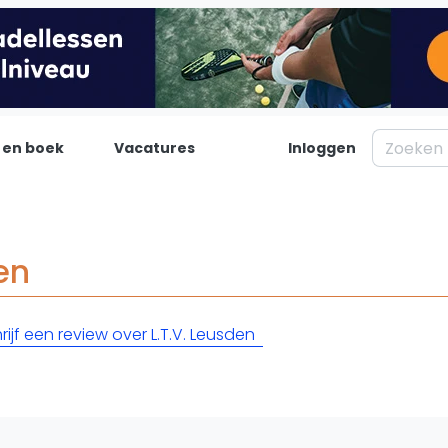
 en boek
Vacatures
Inloggen
Padel
Inf
Forum
Over on
en
Nieuws
Contac
Blog artikelen
Adverte
rijf een review over L.T.V. Leusden
Vragen over padel
Insights
Padelgear