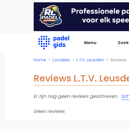
Menu
Zoek
De Padel Gids
Home
Locaties
L.T.V. Leusden
Reviews
Alle padel locaties
Reviews L.T.V. Leusd
Padelwinkels
Padelreizen
Er zijn nog geen reviews geschreven.
Sch
Organisatie
Merken
Geen reviews
Banenbouwers
Overige categorien