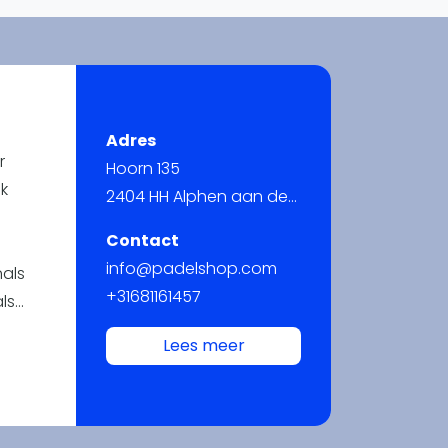
WhatsApp
oin WhatsApp Community
Adres
r
Hoorn 135
jk
2404 HH Alphen aan den Rijn
Contact
info@padelshop.com
nals
+31681161457
ls
Lees meer
aire
w
en