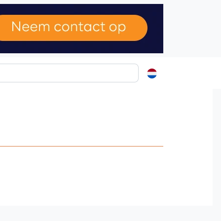
ormatie
s
t
ren