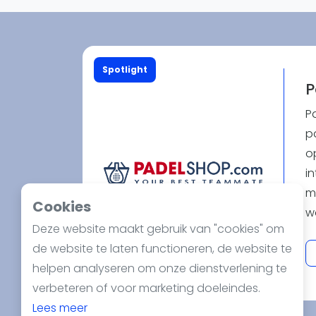
Reserveringssystemen
Padelscholen
Toevoegen data
Laatste updates
Spotlight
P
P
pa
o
in
m
Cookies
w
Deze website maakt gebruik van "cookies" om
b
de website te laten functioneren, de website te
pr
helpen analyseren om onze dienstverlening te
b
verbeteren of voor marketing doeleindes.
m
Lees meer
er