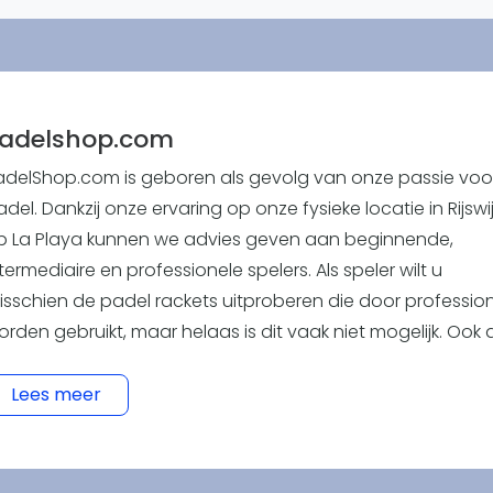
Overige
Ranglijsten
Nationale Toernooien
Internationale toernooien
J
adelshop.com
adelShop.com is geboren als gevolg van onze passie voo
del. Dankzij onze ervaring op onze fysieke locatie in Rijswi
p La Playa kunnen we advies geven aan beginnende,
termediaire en professionele spelers. Als speler wilt u
isschien de padel rackets uitproberen die door professio
orden gebruikt, maar helaas is dit vaak niet mogelijk. Ook a
eginner wil je toegang hebben tot een brede selectie
oducten, variërend in prijs, merk, hardheid en balans. Dit
Lees meer
etekent dat u niet alleen het goedkoopste of meest popul
erk zou kiezen, maar eerder het racket die het beste bij u
varing, speelstijl en fysieke conditie past. We spelen al jar