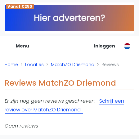
Vanaf €250
De Padel Gids
Alle padel locaties
Padelwinkels
Padelreizen
Menu
Inloggen
Organisatie
Merken
Home
Locaties
MatchZO Driemond
Reviews
Banenbouwers
Overige categorien
Reviews MatchZO Driemond
Reserveringssystemen
Padelscholen
Er zijn nog geen reviews geschreven.
Schrijf een
Toevoegen data
review over MatchZO Driemond
Laatste updates
Padel
Geen reviews
Forum