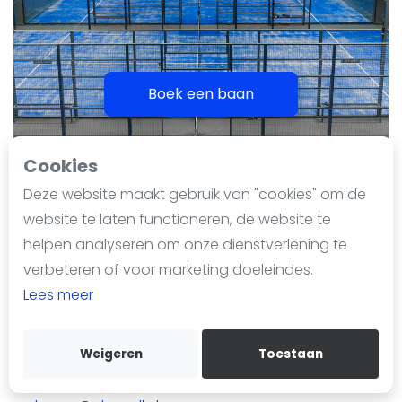
Nieuws
Blog artikelen
Vragen over padel
Padelgear
Boek een baan
Overige
Ranglijsten
Cookies
PlayPDL. Hoorn
Informatie
Deze website maakt gebruik van "cookies" om de
Over ons
Laatst geüpdate op 18 maart 2026
website te laten functioneren, de website te
190 keer bekeken sinds 18 maart 2026
Contact
helpen analyseren om onze dienstverlening te
Adverteren
verbeteren of voor marketing doeleindes.
Voeg toe aan favorieten
Insights
Lees meer
Oosterblokker 53-A
Zoek en boek
1696 BB
Oosterblokker
Weigeren
Toestaan
WhatsApp
06 23 86 30 34
Join WhatsApp Community