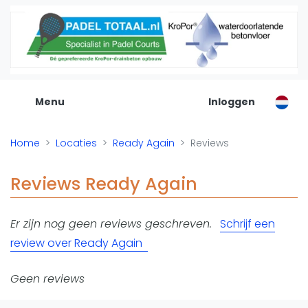
De Padel Gids
Alle padel locaties
Padelwinkels
Padelreizen
Menu
Inloggen
Organisatie
Merken
Home
Locaties
Ready Again
Reviews
Banenbouwers
Overige categorien
Reviews Ready Again
Reserveringssystemen
Padelscholen
Er zijn nog geen reviews geschreven.
Schrijf een
Toevoegen data
review over Ready Again
Laatste updates
Padel
Geen reviews
Forum