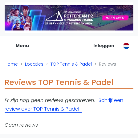
De Padel Gids
Alle padel locaties
Padelwinkels
Padelreizen
Menu
Inloggen
Organisatie
Merken
Home
Locaties
TOP Tennis & Padel
Reviews
Banenbouwers
Overige categorien
Reviews TOP Tennis & Padel
Reserveringssystemen
Padelscholen
Er zijn nog geen reviews geschreven.
Schrijf een
Toevoegen data
review over TOP Tennis & Padel
Laatste updates
Padel
Geen reviews
Forum