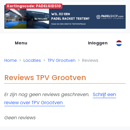
Kortingscode: PADELGIDS10
De Padel Gids
Alle padel locaties
Padelwinkels
Padelreizen
Menu
Inloggen
Organisatie
Merken
Home
Locaties
TPV Grootven
Reviews
Banenbouwers
Overige categorien
Reviews TPV Grootven
Reserveringssystemen
Padelscholen
Er zijn nog geen reviews geschreven.
Schrijf een
Toevoegen data
review over TPV Grootven
Laatste updates
Padel
Geen reviews
Forum