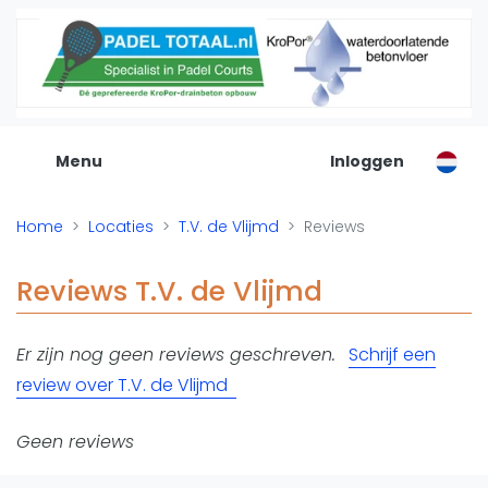
De Padel Gids
Alle padel locaties
Padelwinkels
Padelreizen
Menu
Inloggen
Organisatie
Merken
Home
Locaties
T.V. de Vlijmd
Reviews
Banenbouwers
Overige categorien
Reviews T.V. de Vlijmd
Reserveringssystemen
Padelscholen
Er zijn nog geen reviews geschreven.
Schrijf een
Toevoegen data
review over T.V. de Vlijmd
Laatste updates
Padel
Geen reviews
Forum