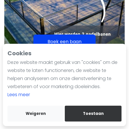
Nieuws
Blog artikelen
Vragen over padel
Padelgear
Overige
Boek een baan
Ranglijsten
Cookies
Informatie
Deze website maakt gebruik van "cookies" om de
Over ons
Zundertse T.V.
website te laten functioneren, de website te
Contact
helpen analyseren om onze dienstverlening te
Laatst geüpdate op 1 april 2025
Adverteren
758 keer bekeken sinds 4 maart 2024
verbeteren of voor marketing doeleindes.
Insights
Lees meer
Voeg toe aan favorieten
Zoek en boek
Wildertsedijk 22c
Weigeren
Toestaan
WhatsApp
4881 EV
Zundert
Join WhatsApp Community