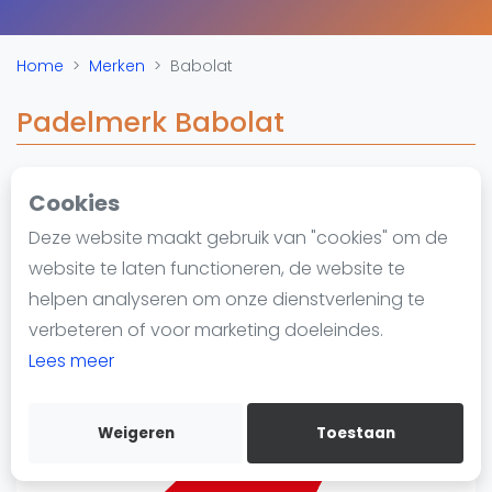
Nieuws
Blog artikelen
Home
Merken
Babolat
Vragen over padel
Padelgear
Padelmerk Babolat
Overige
Ranglijsten
Cookies
https://www.babolat.com/nl/padel.html
Informatie
Deze website maakt gebruik van "cookies" om de
Over ons
website te laten functioneren, de website te
Contact
helpen analyseren om onze dienstverlening te
Adverteren
verbeteren of voor marketing doeleindes.
Insights
Lees meer
Zoek en boek
Weigeren
Toestaan
WhatsApp
Join WhatsApp Community