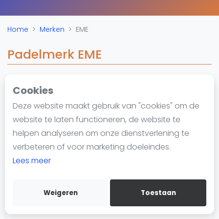
Nieuws
Blog artikelen
Home
Merken
EME
Vragen over padel
Padelgear
Padelmerk EME
Overige
Ranglijsten
Cookies
Informatie
Deze website maakt gebruik van "cookies" om de
Over ons
website te laten functioneren, de website te
Contact
helpen analyseren om onze dienstverlening te
Adverteren
verbeteren of voor marketing doeleindes.
Insights
Lees meer
Zoek en boek
Weigeren
Toestaan
WhatsApp
Join WhatsApp Community