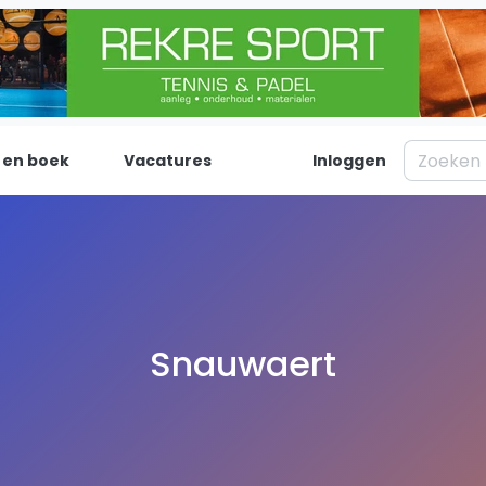
 en boek
Vacatures
Inloggen
Padel
Inf
Forum
Over on
Nieuws
Contac
Blog artikelen
Adverte
Snauwaert
Vragen over padel
Insights
Padelgear