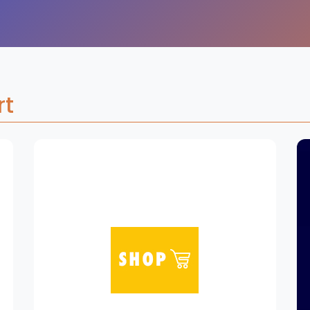
Overige
Ranglijsten
Nationale Toernooien
Internationale toernooien
J
rt