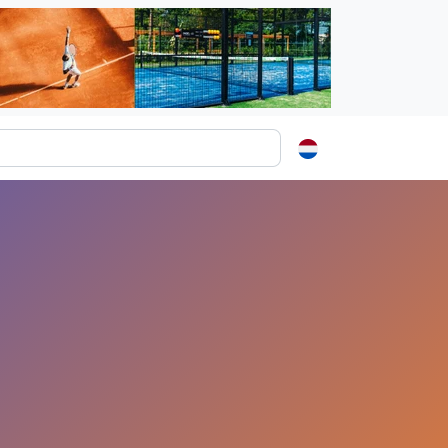
ormatie
s
t
ren