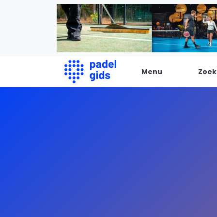
Menu
Zoek
De Padel Gids
Alle padel locaties
Padelwinkels
Padelreizen
Organisatie
Merken
Banenbouwers
Overige categorien