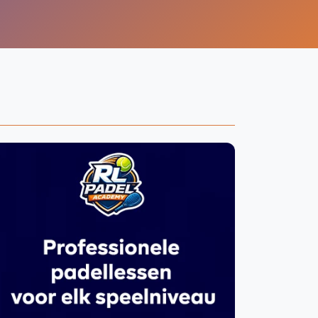
WhatsApp
oin WhatsApp Community
Vanaf €250
Kortingscode: PADELGIDS10