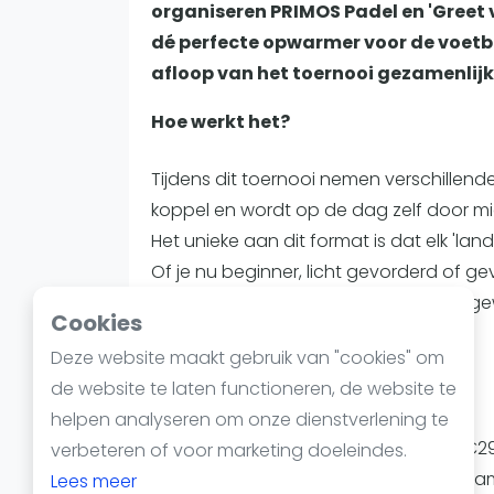
Reserveringssystemen
organiseren PRIMOS Padel en 'Greet v
Padelscholen
dé perfecte opwarmer voor de voetb
Toevoegen data
afloop van het toernooi gezamenlij
Laatste updates
Hoe werkt het?
Tijdens dit toernooi nemen verschillende 
koppel en wordt op de dag zelf door mi
Het unieke aan dit format is dat elk 'lan
Of je nu beginner, licht gevorderd of 
met de andere koppels van jouw toegew
Cookies
bokaal en leuke prijzen.
Deze website maakt gebruik van "cookies" om
de website te laten functioneren, de website te
Alles erop en eraan
helpen analyseren om onze dienstverlening te
Voor een deelnameprijs van slechts €29,
verbeteren of voor marketing doeleindes.
verzorgd. Zo krijg je voor de ultieme tea
Lees meer