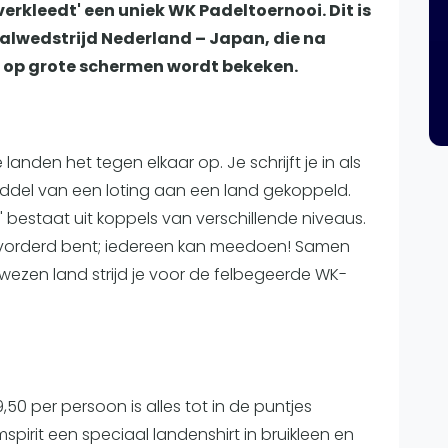
Overige
erkleedt' een uniek WK Padeltoernooi. Dit is
alwedstrijd Nederland – Japan, die na
Ranglijsten
k op grote schermen wordt bekeken.
Nationale Toernooien
Internationale toernooien
J
landen het tegen elkaar op. Je schrijft je in als
ddel van een loting aan een land gekoppeld.
d' bestaat uit koppels van verschillende niveaus.
gevorderd bent; iedereen kan meedoen! Samen
ezen land strijd je voor de felbegeerde WK-
50 per persoon is alles tot in de puntjes
mspirit een speciaal landenshirt in bruikleen en