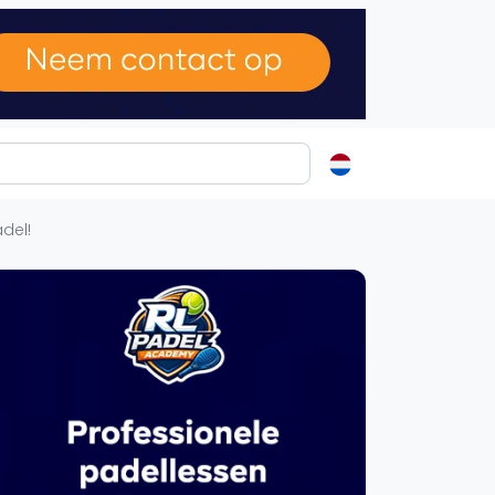
ormatie
del!
s
t
Vanaf €250
Kortingscode: PADELGIDS10
ren