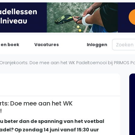
 en boek
Vacatures
Inloggen
Padel
Inf
ranjekoorts: Doe mee aan het WK Padeltoernooi bij PRIMOS Pa
Forum
Over on
Nieuws
Contac
Blog artikelen
Adverte
Vragen over padel
Insights
rts: Doe mee aan het WK
!
Padelgear
 nu beter dan de spanning van het voetbal
del? Op zondag 14 juni vanaf 15:30 uur