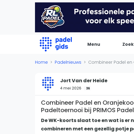
Menu
Zoek
De Padel Gids
Home
Padelnieuws
Combineer Padel en O
Alle padel locaties
Jort Van der Heide
Padelwinkels
4 mei 2026
36
Padelreizen
Organisatie
Combineer Padel en Oranjekoo
Padeltoernooi bij PRIMOS Padel
Merken
Banenbouwers
De WK-koorts slaat toe en wat is er
Overige categorien
combineren met een gezellig potje pa