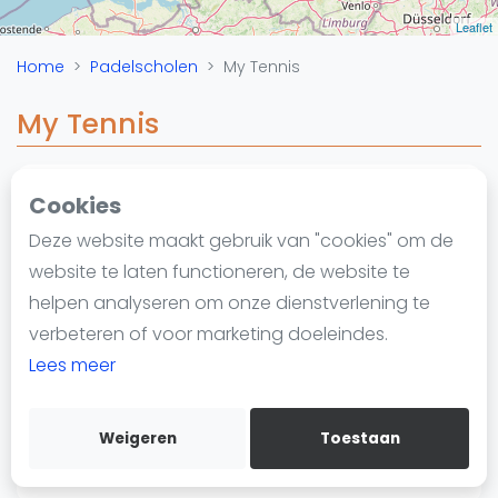
Nieuws
Leaflet
Blog artikelen
Home
Padelscholen
My Tennis
Vragen over padel
Padelgear
My Tennis
Overige
Ranglijsten
Cookies
Padelschool
Informatie
Vinkeveen
Deze website maakt gebruik van "cookies" om de
Over ons
https://my-tennis.nl
website te laten functioneren, de website te
Contact
helpen analyseren om onze dienstverlening te
Adverteren
verbeteren of voor marketing doeleindes.
Insights
Lees meer
Zoek en boek
Weigeren
Toestaan
WhatsApp
Join WhatsApp Community