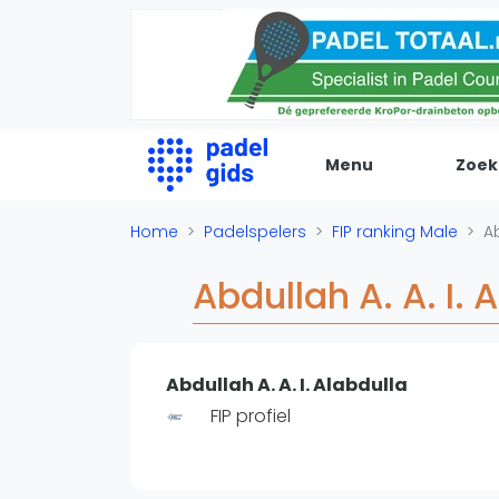
Menu
Zoek
De Padel Gids
Home
Padelspelers
FIP ranking Male
Ab
Alle padel locaties
Abdullah A. A. I. 
Padelwinkels
Padelreizen
Organisatie
Abdullah A. A. I. Alabdulla
Merken
FIP profiel
Banenbouwers
Overige categorien