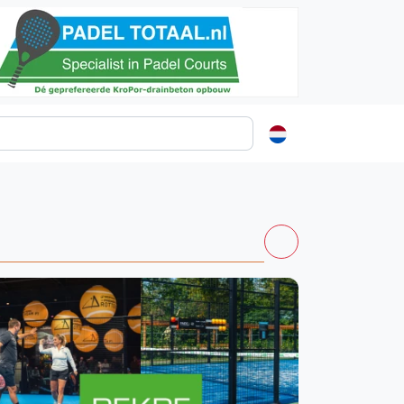
ormatie
s
t
ren
Kortingscode: PADELGIDS10
Vanaf €250