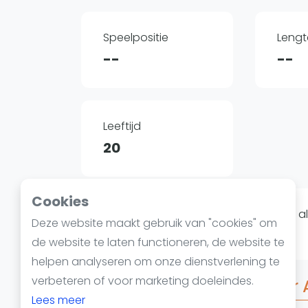
Reserveringssystemen
Padelscholen
Speelpositie
Lengt
Toevoegen data
--
--
Laatste updates
Leeftijd
20
Cookies
Op dit moment hebben we nog niet all
Deze website maakt gebruik van "cookies" om
beschikbaar op
padelgids.nl
.
de website te laten functioneren, de website te
helpen analyseren om onze dienstverlening te
verbeteren of voor marketing doeleindes.
Veelgestelde vragen over A
Lees meer