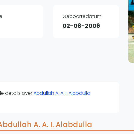
Overige
Ranglijsten
e
Geboortedatum
Nationale Toernooien
02-08-2006
Internationale toernooien
J
e details over
Abdullah A. A. I. Alabdulla
bdullah A. A. I. Alabdulla