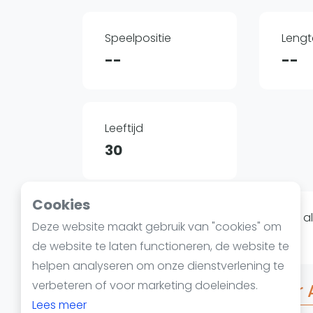
Reserveringssystemen
Padelscholen
Speelpositie
Lengt
Toevoegen data
--
--
Laatste updates
Leeftijd
30
Cookies
Op dit moment hebben we nog niet all
Deze website maakt gebruik van "cookies" om
beschikbaar op
padelgids.nl
.
de website te laten functioneren, de website te
helpen analyseren om onze dienstverlening te
verbeteren of voor marketing doeleindes.
Veelgestelde vragen ove
Lees meer