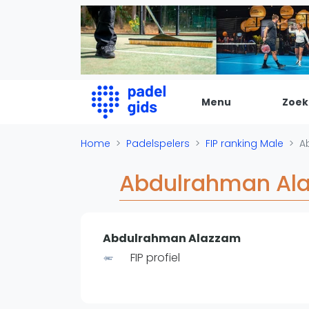
Menu
Zoek
De Padel Gids
Home
Padelspelers
FIP ranking Male
A
Alle padel locaties
Abdulrahman Al
Padelwinkels
Padelreizen
Organisatie
Abdulrahman Alazzam
Merken
FIP profiel
Banenbouwers
Overige categorien