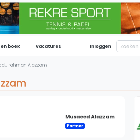
 en boek
Vacatures
Inloggen
Padel
Inf
bdulrahman Alazzam
Forum
Over on
azzam
Nieuws
Contac
Blog artikelen
Adverte
Vragen over padel
Insights
Padelgear
Musaeed Alazzam
Partner