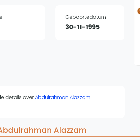
Overige
Ranglijsten
e
Geboortedatum
Nationale Toernooien
30-11-1995
Internationale toernooien
J
e details over
Abdulrahman Alazzam
r Abdulrahman Alazzam