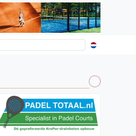
ormatie
s
t
ren
Vanaf €250