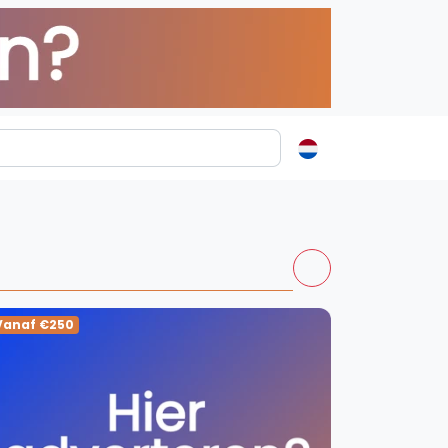
ormatie
s
t
ren
Vanaf €250