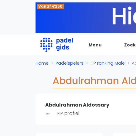
Vanaf €250
Menu
Zoek
De Padel Gids
Home
Padelspelers
FIP ranking Male
A
Alle padel locaties
Abdulrahman Al
Padelwinkels
Padelreizen
Organisatie
Abdulrahman Aldossary
Merken
FIP profiel
Banenbouwers
Overige categorien