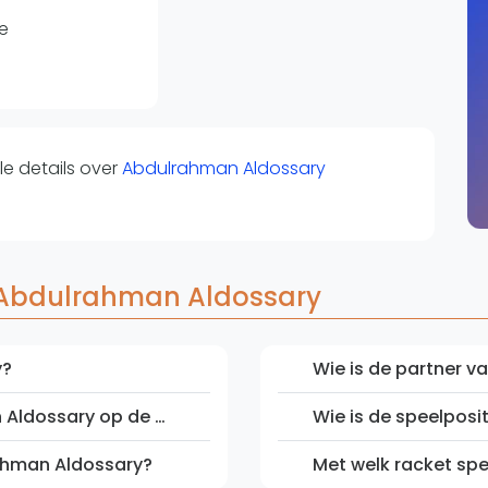
Overige
e
Ranglijsten
Nationale Toernooien
Internationale toernooien
J
e details over
Abdulrahman Aldossary
 Abdulrahman Aldossary
y?
Wie is de partner 
Wat is de positie van Abdulrahman Aldossary op de Nederlandse ranglijst?
Wie is de speelpos
rahman Aldossary?
Met welk racket sp