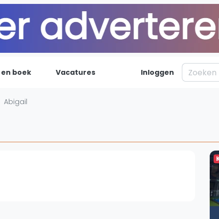
 en boek
Vacatures
Inloggen
Padel
Inf
Abigail
Forum
Over on
Nieuws
Contac
Blog artikelen
Adverte
Vragen over padel
Insights
Padelgear