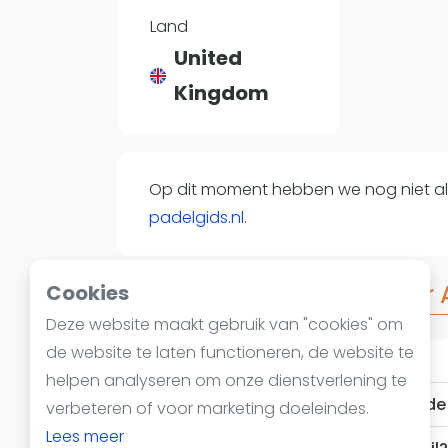
Reserveringssystemen
Land
Padelscholen
United
Toevoegen data
Kingdom
Laatste updates
Op dit moment hebben we nog niet all
padelgids.nl
.
Veelgestelde vragen over 
Cookies
Deze website maakt gebruik van "cookies" om
de website te laten functioneren, de website te
Hoe oud is Abigail?
helpen analyseren om onze dienstverlening te
verbeteren of voor marketing doeleindes.
Lees meer