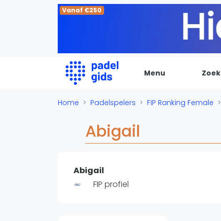
Vanaf €250
Menu
Zoek
De Padel Gids
Home
Padelspelers
FIP Ranking Female
Alle padel locaties
Abigail
Padelwinkels
Padelreizen
Organisatie
Abigail
Merken
FIP profiel
Banenbouwers
Overige categorien