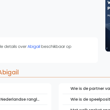
Overige
Ranglijsten
Nationale Toernooien
Internationale toernooien
J
e details over
Abigail
beschikbaar op
Abigail
Wie is de partner va
Wat is de positie van Abigail op de Nederlandse ranglijst?
Wie is de speelposit