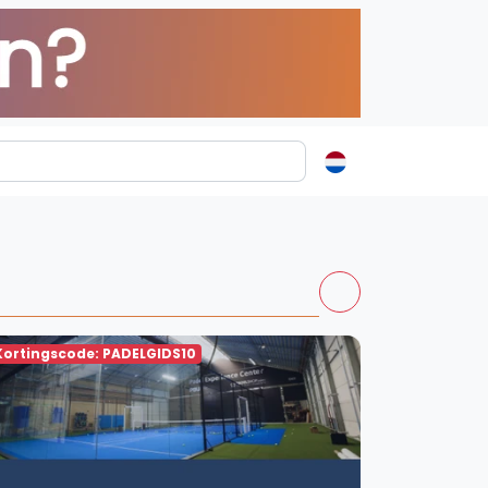
ormatie
s
t
ren
Kortingscode: PADELGIDS10