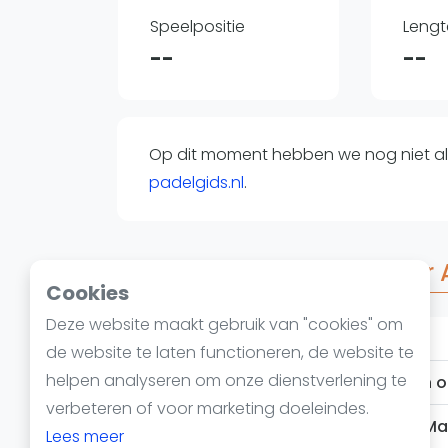
Reserveringssystemen
Speelpositie
Lengt
Padelscholen
--
--
Toevoegen data
Laatste updates
Op dit moment hebben we nog niet all
padelgids.nl
.
Veelgestelde vragen over
Cookies
Deze website maakt gebruik van "cookies" om
Hoe oud is Adel Mazen?
de website te laten functioneren, de website te
helpen analyseren om onze dienstverlening te
verbeteren of voor marketing doeleindes.
Wat is de nationaliteit van Adel M
Lees meer