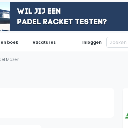
 en boek
Vacatures
Inloggen
Padel
Inf
del Mazen
Forum
Over on
Nieuws
Contac
Blog artikelen
Adverte
Vragen over padel
Insights
Padelgear