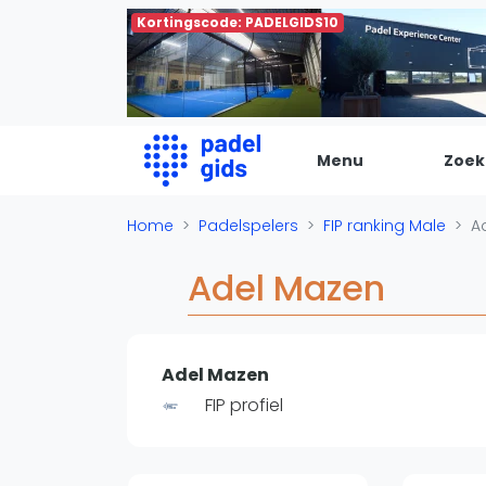
Kortingscode: PADELGIDS10
Menu
Zoek
De Padel Gids
Home
Padelspelers
FIP ranking Male
A
Alle padel locaties
Adel Mazen
Padelwinkels
Padelreizen
Organisatie
Adel Mazen
Merken
FIP profiel
Banenbouwers
Overige categorien