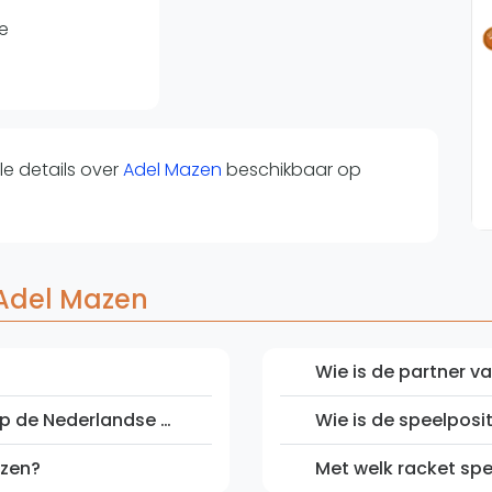
Overige
e
Ranglijsten
Nationale Toernooien
Internationale toernooien
J
e details over
Adel Mazen
beschikbaar op
 Adel Mazen
Wie is de partner v
Wat is de positie van Adel Mazen op de Nederlandse ranglijst?
Wie is de speelposi
azen?
Met welk racket sp