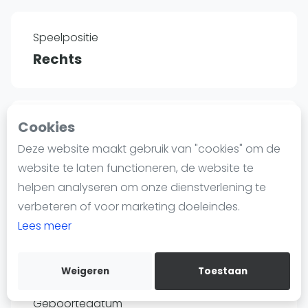
Nieuws
Blog artikelen
Speelpositie
Vragen over padel
Rechts
Padelgear
Overige
Ranglijsten
Cookies
Land
Informatie
Argentinië
Deze website maakt gebruik van "cookies" om de
Over ons
website te laten functioneren, de website te
Contact
helpen analyseren om onze dienstverlening te
Adverteren
verbeteren of voor marketing doeleindes.
Lengte
Insights
Lees meer
1.86
Zoek en boek
Weigeren
Toestaan
WhatsApp
Join WhatsApp Community
Geboortedatum