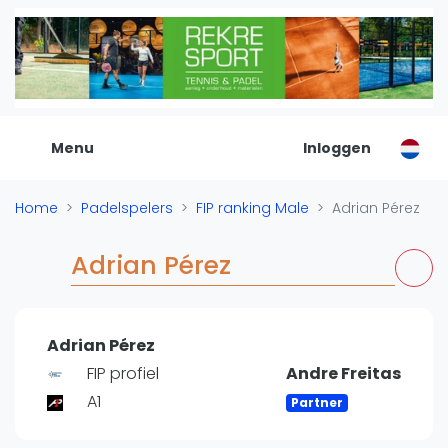
De Padel Gids
Alle padel locaties
Padelwinkels
Padelreizen
Menu
Inloggen
Organisatie
Merken
Home
Padelspelers
FIP ranking Male
Adrian Pérez
Banenbouwers
Overige categorien
Adrian Pérez
Reserveringssystemen
Padelscholen
Toevoegen data
Adrian Pérez
Laatste updates
FIP profiel
Andre Freitas
Padel
A1
Partner
Forum