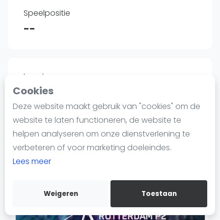
Nieuws
Speelpositie
Blog artikelen
--
Vragen over padel
Padelgear
Overige
Lengte
Ranglijsten
Cookies
--
Informatie
Deze website maakt gebruik van "cookies" om de
Over ons
website te laten functioneren, de website te
Contact
helpen analyseren om onze dienstverlening te
Op dit moment hebben we nog niet alle
Adverteren
verbeteren of voor marketing doeleindes.
details over
Agustin Corsi
beschikbaar op
Insights
Lees meer
padelgids.nl
.
Zoek en boek
Weigeren
Toestaan
WhatsApp
Join WhatsApp Community
Kortingscode: PADELGIDS10