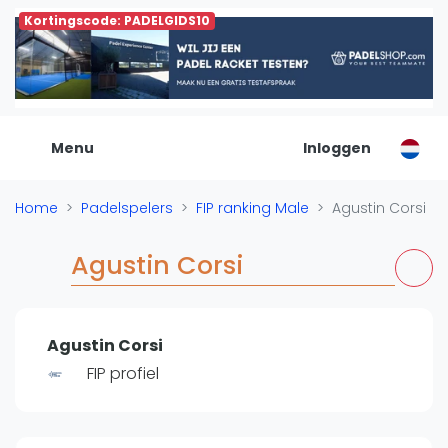
Kortingscode: PADELGIDS10
De Padel Gids
Alle padel locaties
Padelwinkels
Padelreizen
Menu
Inloggen
Organisatie
Merken
Home
Padelspelers
FIP ranking Male
Agustin Corsi
Banenbouwers
Overige categorien
Agustin Corsi
Reserveringssystemen
Padelscholen
Toevoegen data
Agustin Corsi
Laatste updates
FIP profiel
Padel
Forum