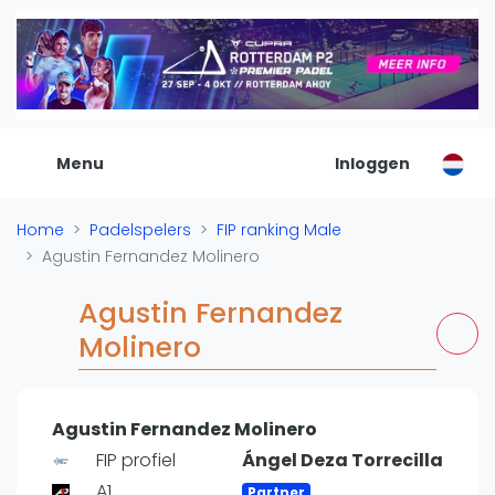
De Padel Gids
Alle padel locaties
Padelwinkels
Padelreizen
Menu
Inloggen
Organisatie
Merken
Home
Padelspelers
FIP ranking Male
Banenbouwers
Agustin Fernandez Molinero
Overige categorien
Reserveringssystemen
Agustin Fernandez
Padelscholen
Molinero
Toevoegen data
Laatste updates
Agustin Fernandez Molinero
Padel
FIP profiel
Ángel Deza Torrecilla
Forum
A1
Partner