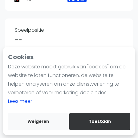
Nieuws
Blog artikelen
Vragen over padel
Padelgear
Speelpositie
--
Overige
Ranglijsten
Cookies
Informatie
Deze website maakt gebruik van "cookies" om de
Land
Over ons
website te laten functioneren, de website te
Spanje
Contact
helpen analyseren om onze dienstverlening te
Adverteren
verbeteren of voor marketing doeleindes.
Insights
Lees meer
Lengte
Zoek en boek
--
Weigeren
Toestaan
WhatsApp
Join WhatsApp Community